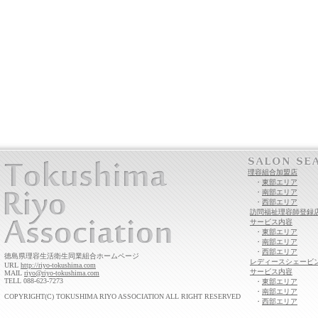
理容組合加盟店
・
東部エリア
・
南部エリア
・
西部エリア
訪問福祉理容師登録
サービス内容
・
東部エリア
・
南部エリア
・
西部エリア
徳島県理容生活衛生同業組合ホームページ
レディースシェービ
URL
http://riyo-tokushima.com
サービス内容
MAIL
riyo@riyo-tokushima.com
TELL 088-623-7273
・
東部エリア
・
南部エリア
COPYRIGHT(C) TOKUSHIMA RIYO ASSOCIATION ALL RIGHT RESERVED
・
西部エリア