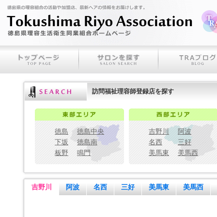
訪問福祉理容師登録店を探す
徳島
徳島中央
吉野川
阿波
下坂
徳島南
名西
三好
板野
鳴門
美馬東
美馬西
吉野川
阿波
名西
三好
美馬東
美馬西